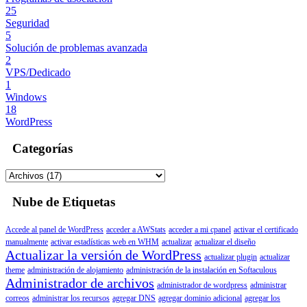
25
Seguridad
5
Solución de problemas avanzada
2
VPS/Dedicado
1
Windows
18
WordPress
Categorías
Nube de Etiquetas
Accede al panel de WordPress
acceder a AWStats
acceder a mi cpanel
activar el certificado
manualmente
activar estadísticas web en WHM
actualizar
actualizar el diseño
Actualizar la versión de WordPress
actualizar plugin
actualizar
theme
administración de alojamiento
administración de la instalación en Softaculous
Administrador de archivos
administrador de wordpress
administrar
correos
administrar los recursos
agregar DNS
agregar dominio adicional
agregar los