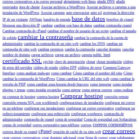
correos corporativos a tu correo personal
alojamiento web linux
añadir DNS
añadir
reenviador
área de cliente
Asociar archivos a WordPress
Asociar archivos o carpetas a una
instalación de WordPress
Asociar carpetas
auto renovacion
auto ssl
averiguar la dirección
base de datos
IP de un visitante
AWStats
bandeja de entrada
benefios de cpanel
bloquear una dirección IP
cambiar
cambiar con base de datos
cambiar contraseña cpanel
Cambiar contraseña de cPanel
cambiar el nombre de usuario de un script
cambiar el tamaño
cambiar la contraseña
de subida
cambiar la contraseña de la cuenta de
administrador
cambiar la contraseña de un sitio web
cambiar los DNS
cambiar mi
contraseña de sitio web
cambiar permisos
cambie la contraseña
cancelar dominio
cancelar
nombre de domino
cargar archivos
cargar un archivo
carpeta public_html
certificado SSL
cgi-bin
clave de autorización
clonar
clonar instalación
código
de error del servidor
código de estado
código EPP
códigos de error
Common Gateway
Interface
como analizar malware
como cambiar
Cómo cambiar el nombre del sitio
Cómo
cambiar la contraseña de WordPress
Cómo cambiar la URL del sitio web
como cambiar la
versión de PHP
como cambiar zona horaria desde htaccess
como importar
como instalar
plugins y temas
como instalar recaptcha
como migrar
como migrar correos
como realizar
Comprar hosting
mi comprar de hosting
compra hosting
conexión remota
conexión remota SQL con workbench
configuraciones de instalación
configurar mi correo
en un telefeno
configurar sus instalaciones
configurar un correo corporativo
configurar un
redireccionamiento
configurar una redirección
configurar wordpress
contraseña de
administrador
contraseña de cpanel
copia de seguridad
Copia de seguridad con Softaculous
correos corporativos
copias de seguridad
correo corporativo para teléfono
correos
crear correos
cPanel
correos desde su cpanel
creación de caché de su sitio web
crear correos corporativos
crear dominio adicional
crear firma de correo
crear subdominio