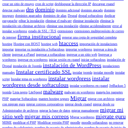
crear un sitio de ensayo
cron de script
desbloquear la dirección IP
descargar cpanel
dns
dominio
detectar malware
dominio adicional
dominio atacado
dominio
inseguro
dominios aparcados
dominios de alias
Drupal
drupal softaculous
duplicar
easyapache
editar la instalación
eliminar el malware
eliminar instalación
eliminar la
instalación sin eliminar archivos
eliminar una instalación
elimine accidentalmente
error al
instalar wordpress
estado de SSL / TLS
extensiones
extensiones multipropósito de correo
firma institucional
de internet
generar una copia de seguridad completa
htaccess
hosting
Hosting con HOST
hosting web
importación de instalaciones
importar
importar su instalación a Softaculous
importar wordpress
ingresar a área de
cliente
ingresar a cPanel
ingresar a softaculous
ingresar a un sitio web
Ingresar a
wordpress
ingresar en wordpress
iniciar sesión en cpanel
iniciar softaculous
instalación de
instalación de WordPress
Drupal
instalación de Joomla
instalaciones
Instalar certificado SSL
manuales
instalar joomla
instalar moodle
instalar
instalar wordpress
instalar
script
Instalar tema en wordpress
wordpress desde softaculous
instalar wordpress en cpanel
JetBackup 5
malware
joomla
Lista negra
LiteSpeed
malware en wordpress
maneja los paquetes
Migrar
PHP
manejar Softaculous
manten hosting seguro
migrar con archivos
migrar
con migrate guru
migrar correos corporativos
migrar desde cpanel
migrar desde su
migrar mi
Administrador de archivos
migrar la base de datos
migrar manualmente
sitio web
migrar mis correos
migrate guru
Migrar wordpress
MIME
modificar el PHP
Modificar versión PHP
moodle
moodle softaculous
no renovar
nombre de subdominio
nombre de usuario de administrador
nombre de usuario de inicio de