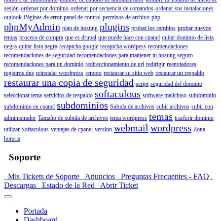
sesión
ordenar por dominio
ordenar por secuencia de comandos
ordenar sus instalaciones
outlook
Páginas de error
panel de control
permisos de archivo
php
phpMyAdmin
plugins
plan de hosting
probar los cambios
probar nuevos
temas
proceso de compra
que es drupal
que puede hace con cpanel
quitar dominio de lista
negra
quitar lista negra
recaptcha google
recaptcha wordpess
recomendaciones
recomendaciones de seguridad
recomendaciones para mantener tu hosting seguro
recomendaciones para un dominio
redireccionamiento de url
redirigir
reenviadores
registros dns
reinstalar wordpress
remoto
restaurar su sitio web
restaurar un respaldo
restaurar una copia de seguridad
script
seguridad del dominio
softaculous
seleccionar tema
servicios de respaldo
software malicioso
subdominio
subdominios
subdominio en cpanel
Subida de archivos
subir archivos
subir con
temas
administrador
Tamaño de subida de archivos
tema wordpress
trasferir dominio
webmail
wordpress
utilizar Softaculous
ventajas de cpanel
version
Zona
horaria
Soporte
Mis Tickets de Soporte
Anuncios
Preguntas Frecuentes - FAQ
Descargas
Estado de la Red
Abrir Ticket
Portada
Dashboard