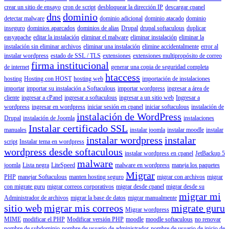
crear un sitio de ensayo
cron de script
desbloquear la dirección IP
descargar cpanel
dns
dominio
detectar malware
dominio adicional
dominio atacado
dominio
inseguro
dominios aparcados
dominios de alias
Drupal
drupal softaculous
duplicar
easyapache
editar la instalación
eliminar el malware
eliminar instalación
eliminar la
instalación sin eliminar archivos
eliminar una instalación
elimine accidentalmente
error al
instalar wordpress
estado de SSL / TLS
extensiones
extensiones multipropósito de correo
firma institucional
de internet
generar una copia de seguridad completa
htaccess
hosting
Hosting con HOST
hosting web
importación de instalaciones
importar
importar su instalación a Softaculous
importar wordpress
ingresar a área de
cliente
ingresar a cPanel
ingresar a softaculous
ingresar a un sitio web
Ingresar a
wordpress
ingresar en wordpress
iniciar sesión en cpanel
iniciar softaculous
instalación de
instalación de WordPress
Drupal
instalación de Joomla
instalaciones
Instalar certificado SSL
manuales
instalar joomla
instalar moodle
instalar
instalar wordpress
instalar
script
Instalar tema en wordpress
wordpress desde softaculous
instalar wordpress en cpanel
JetBackup 5
malware
joomla
Lista negra
LiteSpeed
malware en wordpress
maneja los paquetes
Migrar
PHP
manejar Softaculous
manten hosting seguro
migrar con archivos
migrar
con migrate guru
migrar correos corporativos
migrar desde cpanel
migrar desde su
migrar mi
Administrador de archivos
migrar la base de datos
migrar manualmente
sitio web
migrar mis correos
migrate guru
Migrar wordpress
MIME
modificar el PHP
Modificar versión PHP
moodle
moodle softaculous
no renovar
nombre de subdominio
nombre de usuario de administrador
nombre de usuario de inicio de