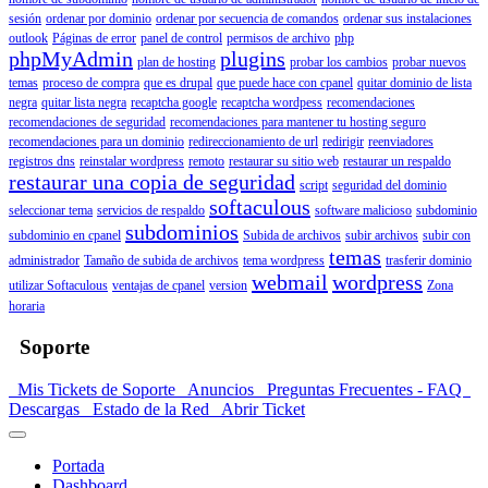
sesión
ordenar por dominio
ordenar por secuencia de comandos
ordenar sus instalaciones
outlook
Páginas de error
panel de control
permisos de archivo
php
phpMyAdmin
plugins
plan de hosting
probar los cambios
probar nuevos
temas
proceso de compra
que es drupal
que puede hace con cpanel
quitar dominio de lista
negra
quitar lista negra
recaptcha google
recaptcha wordpess
recomendaciones
recomendaciones de seguridad
recomendaciones para mantener tu hosting seguro
recomendaciones para un dominio
redireccionamiento de url
redirigir
reenviadores
registros dns
reinstalar wordpress
remoto
restaurar su sitio web
restaurar un respaldo
restaurar una copia de seguridad
script
seguridad del dominio
softaculous
seleccionar tema
servicios de respaldo
software malicioso
subdominio
subdominios
subdominio en cpanel
Subida de archivos
subir archivos
subir con
temas
administrador
Tamaño de subida de archivos
tema wordpress
trasferir dominio
webmail
wordpress
utilizar Softaculous
ventajas de cpanel
version
Zona
horaria
Soporte
Mis Tickets de Soporte
Anuncios
Preguntas Frecuentes - FAQ
Descargas
Estado de la Red
Abrir Ticket
Portada
Dashboard