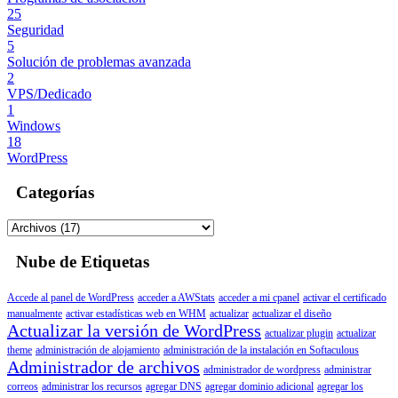
25
Seguridad
5
Solución de problemas avanzada
2
VPS/Dedicado
1
Windows
18
WordPress
Categorías
Nube de Etiquetas
Accede al panel de WordPress
acceder a AWStats
acceder a mi cpanel
activar el certificado
manualmente
activar estadísticas web en WHM
actualizar
actualizar el diseño
Actualizar la versión de WordPress
actualizar plugin
actualizar
theme
administración de alojamiento
administración de la instalación en Softaculous
Administrador de archivos
administrador de wordpress
administrar
correos
administrar los recursos
agregar DNS
agregar dominio adicional
agregar los