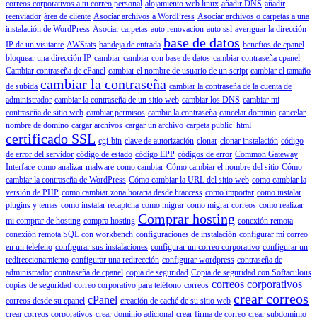
correos corporativos a tu correo personal
alojamiento web linux
añadir DNS
añadir
reenviador
área de cliente
Asociar archivos a WordPress
Asociar archivos o carpetas a una
instalación de WordPress
Asociar carpetas
auto renovacion
auto ssl
averiguar la dirección
base de datos
IP de un visitante
AWStats
bandeja de entrada
benefios de cpanel
bloquear una dirección IP
cambiar
cambiar con base de datos
cambiar contraseña cpanel
Cambiar contraseña de cPanel
cambiar el nombre de usuario de un script
cambiar el tamaño
cambiar la contraseña
de subida
cambiar la contraseña de la cuenta de
administrador
cambiar la contraseña de un sitio web
cambiar los DNS
cambiar mi
contraseña de sitio web
cambiar permisos
cambie la contraseña
cancelar dominio
cancelar
nombre de domino
cargar archivos
cargar un archivo
carpeta public_html
certificado SSL
cgi-bin
clave de autorización
clonar
clonar instalación
código
de error del servidor
código de estado
código EPP
códigos de error
Common Gateway
Interface
como analizar malware
como cambiar
Cómo cambiar el nombre del sitio
Cómo
cambiar la contraseña de WordPress
Cómo cambiar la URL del sitio web
como cambiar la
versión de PHP
como cambiar zona horaria desde htaccess
como importar
como instalar
plugins y temas
como instalar recaptcha
como migrar
como migrar correos
como realizar
Comprar hosting
mi comprar de hosting
compra hosting
conexión remota
conexión remota SQL con workbench
configuraciones de instalación
configurar mi correo
en un telefeno
configurar sus instalaciones
configurar un correo corporativo
configurar un
redireccionamiento
configurar una redirección
configurar wordpress
contraseña de
administrador
contraseña de cpanel
copia de seguridad
Copia de seguridad con Softaculous
correos corporativos
copias de seguridad
correo corporativo para teléfono
correos
crear correos
cPanel
correos desde su cpanel
creación de caché de su sitio web
crear correos corporativos
crear dominio adicional
crear firma de correo
crear subdominio