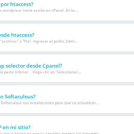
por htaccess?
 wordpress Inicie sesión en cPanel. En la...
esde htaccess?
archivos” o ”file”. ingresar al public_html...
hp selector desde Cpanel?
 parte inferior. Haga clic en 'Seleccionar...
on Softaculous?
Softaculous sus instalaciones para que se actualicen...
 en mi sitio?
con la forma en que su servidor maneja los paquetes...