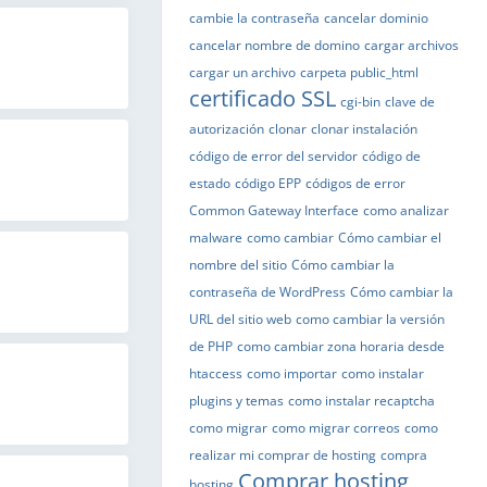
cambie la contraseña
cancelar dominio
cancelar nombre de domino
cargar archivos
cargar un archivo
carpeta public_html
certificado SSL
cgi-bin
clave de
autorización
clonar
clonar instalación
código de error del servidor
código de
estado
código EPP
códigos de error
Common Gateway Interface
como analizar
malware
como cambiar
Cómo cambiar el
nombre del sitio
Cómo cambiar la
contraseña de WordPress
Cómo cambiar la
URL del sitio web
como cambiar la versión
de PHP
como cambiar zona horaria desde
htaccess
como importar
como instalar
plugins y temas
como instalar recaptcha
como migrar
como migrar correos
como
realizar mi comprar de hosting
compra
Comprar hosting
hosting