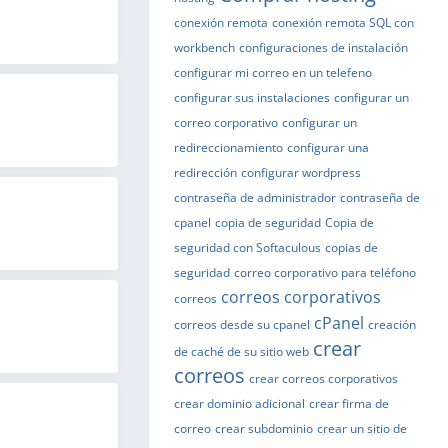
conexión remota
conexión remota SQL con
workbench
configuraciones de instalación
configurar mi correo en un telefeno
configurar sus instalaciones
configurar un
correo corporativo
configurar un
redireccionamiento
configurar una
redirección
configurar wordpress
contraseña de administrador
contraseña de
cpanel
copia de seguridad
Copia de
seguridad con Softaculous
copias de
seguridad
correo corporativo para teléfono
correos corporativos
correos
cPanel
correos desde su cpanel
creación
crear
de caché de su sitio web
correos
crear correos corporativos
crear dominio adicional
crear firma de
correo
crear subdominio
crear un sitio de