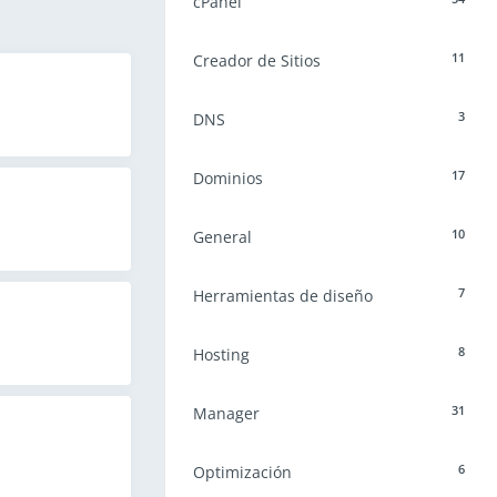
cPanel
11
Creador de Sitios
3
DNS
17
Dominios
10
General
7
Herramientas de diseño
8
Hosting
31
Manager
6
Optimización