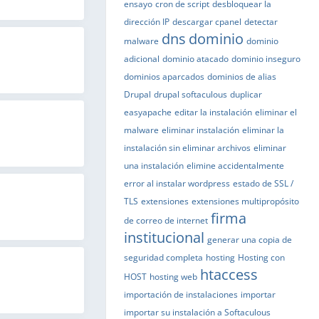
ensayo
cron de script
desbloquear la
dirección IP
descargar cpanel
detectar
dns
dominio
malware
dominio
adicional
dominio atacado
dominio inseguro
dominios aparcados
dominios de alias
Drupal
drupal softaculous
duplicar
easyapache
editar la instalación
eliminar el
malware
eliminar instalación
eliminar la
instalación sin eliminar archivos
eliminar
una instalación
elimine accidentalmente
error al instalar wordpress
estado de SSL /
TLS
extensiones
extensiones multipropósito
firma
de correo de internet
institucional
generar una copia de
seguridad completa
hosting
Hosting con
htaccess
HOST
hosting web
importación de instalaciones
importar
importar su instalación a Softaculous